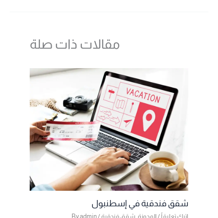
مقالات ذات صلة
شقق فندقية في إسطنبول
اترك تعليقاً
/
المدونة
,
شقق فندقية
/ By
admin