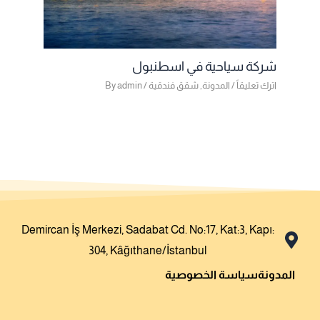
شركة سياحية في اسطنبول
اترك تعليقاً
/
المدونة
,
شقق فندقية
/ By
admin
Demircan İş Merkezi, Sadabat Cd. No:17, Kat:3, Kapı:
304, Kâğıthane/İstanbul
المدونة
سياسة الخصوصية