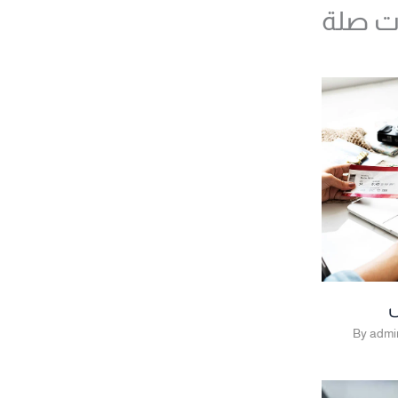
ت صلة
ل
admi