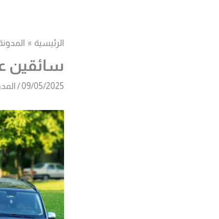
خطي
لى
لمحتوى
الرئيسية
المدونة
سائقين ع
09/05/2025
/
المدو