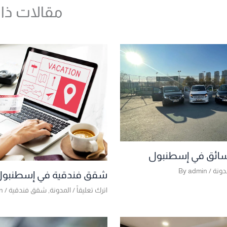
مقالات ذا
سائق في إسطنبول
دونة
/ By
admin
شقق فندقية في إسطنبو
اترك تعليقاً
/
المدونة
,
شقق فندقية
/ By
n